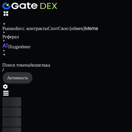
Рынки
Бесс. контракты
Спот
Своп (обмен)
Meme
Реферал
Подробнее
Поиск токена/кошелька
/
Активность