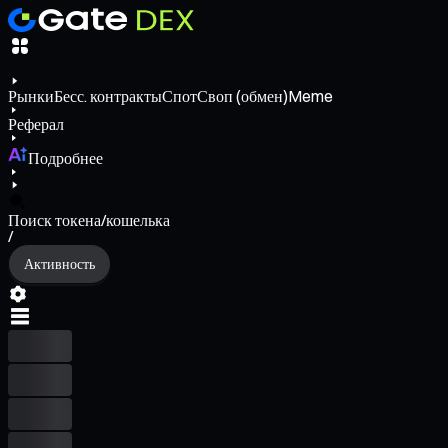
Рынки
Бесс. контракты
Спот
Своп (обмен)
Meme
Реферал
Подробнее
Поиск токена/кошелька
/
Активность