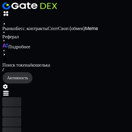
Рынки
Бесс. контракты
Спот
Своп (обмен)
Meme
Реферал
Подробнее
Поиск токена/кошелька
/
Активность