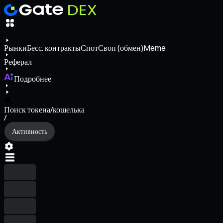
Рынки
Бесс. контракты
Спот
Своп (обмен)
Meme
Реферал
Подробнее
Поиск токена/кошелька
/
Активность