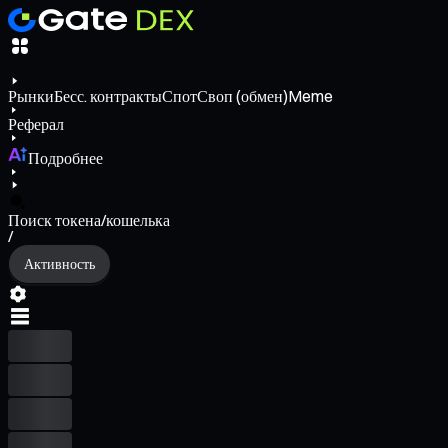
Рынки
Бесс. контракты
Спот
Своп (обмен)
Meme
Реферал
Подробнее
Поиск токена/кошелька
/
Активность