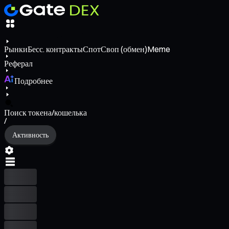
Рынки
Бесс. контракты
Спот
Своп (обмен)
Meme
Реферал
Подробнее
Поиск токена/кошелька
/
Активность