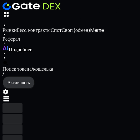
Рынки
Бесс. контракты
Спот
Своп (обмен)
Meme
Реферал
Подробнее
Поиск токена/кошелька
/
Активность