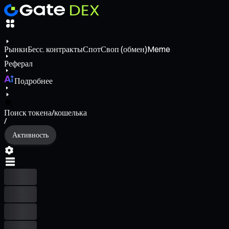
Рынки
Бесс. контракты
Спот
Своп (обмен)
Meme
Реферал
Подробнее
Поиск токена/кошелька
/
Активность