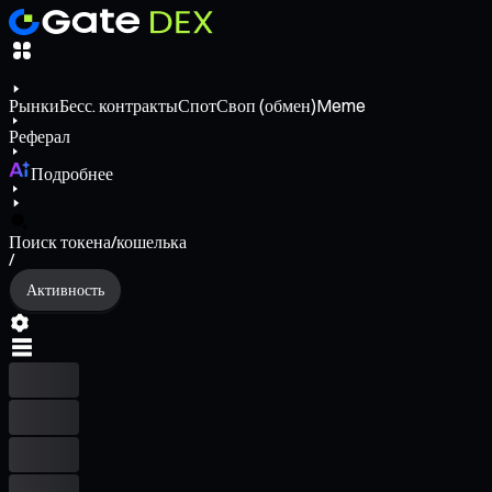
Рынки
Бесс. контракты
Спот
Своп (обмен)
Meme
Реферал
Подробнее
Поиск токена/кошелька
/
Активность