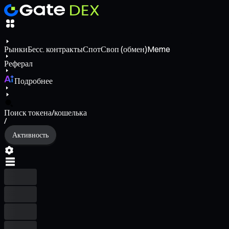
Рынки
Бесс. контракты
Спот
Своп (обмен)
Meme
Реферал
Подробнее
Поиск токена/кошелька
/
Активность