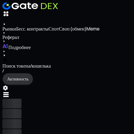
Рынки
Бесс. контракты
Спот
Своп (обмен)
Meme
Реферал
Подробнее
Поиск токена/кошелька
/
Активность