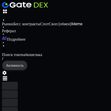
Рынки
Бесс. контракты
Спот
Своп (обмен)
Meme
Реферал
Подробнее
Поиск токена/кошелька
/
Активность