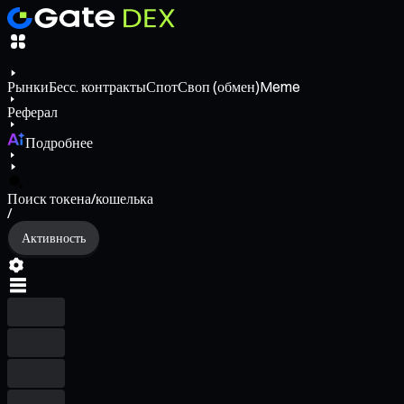
Рынки
Бесс. контракты
Спот
Своп (обмен)
Meme
Реферал
Подробнее
Поиск токена/кошелька
/
Активность