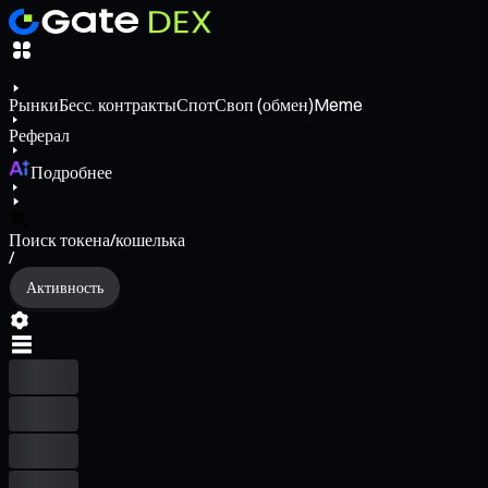
Рынки
Бесс. контракты
Спот
Своп (обмен)
Meme
Реферал
Подробнее
Поиск токена/кошелька
/
Активность