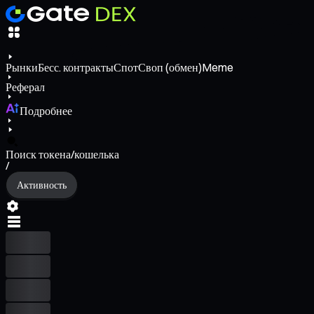
Рынки
Бесс. контракты
Спот
Своп (обмен)
Meme
Реферал
Подробнее
Поиск токена/кошелька
/
Активность