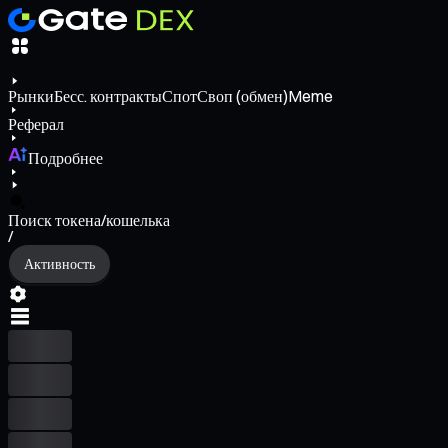
Рынки
Бесс. контракты
Спот
Своп (обмен)
Meme
Реферал
Подробнее
Поиск токена/кошелька
/
Активность