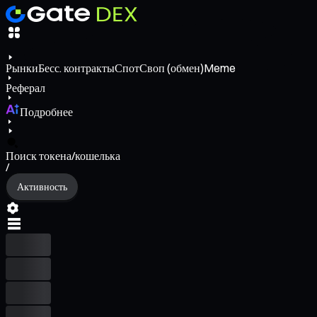
Рынки
Бесс. контракты
Спот
Своп (обмен)
Meme
Реферал
Подробнее
Поиск токена/кошелька
/
Активность