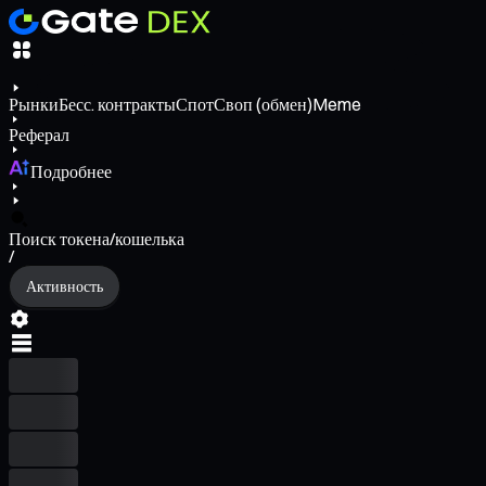
Рынки
Бесс. контракты
Спот
Своп (обмен)
Meme
Реферал
Подробнее
Поиск токена/кошелька
/
Активность