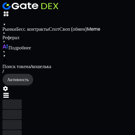
Рынки
Бесс. контракты
Спот
Своп (обмен)
Meme
Реферал
Подробнее
Поиск токена/кошелька
/
Активность