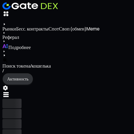
Рынки
Бесс. контракты
Спот
Своп (обмен)
Meme
Реферал
Подробнее
Поиск токена/кошелька
/
Активность