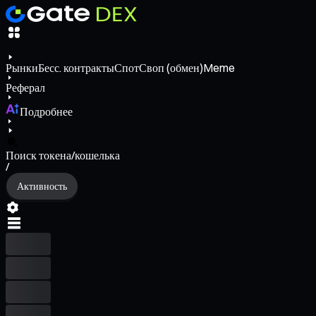
Рынки
Бесс. контракты
Спот
Своп (обмен)
Meme
Реферал
Подробнее
Поиск токена/кошелька
/
Активность