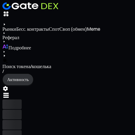
Рынки
Бесс. контракты
Спот
Своп (обмен)
Meme
Реферал
Подробнее
Поиск токена/кошелька
/
Активность