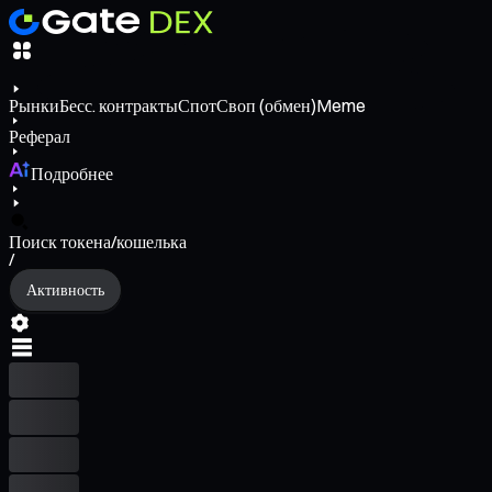
Рынки
Бесс. контракты
Спот
Своп (обмен)
Meme
Реферал
Подробнее
Поиск токена/кошелька
/
Активность