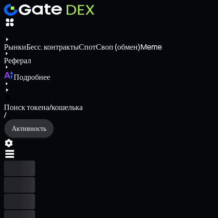
Рынки
Бесс. контракты
Спот
Своп (обмен)
Meme
Реферал
Подробнее
Поиск токена/кошелька
/
Активность