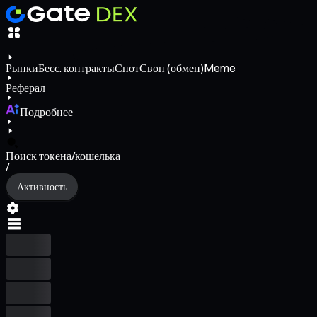
Рынки
Бесс. контракты
Спот
Своп (обмен)
Meme
Реферал
Подробнее
Поиск токена/кошелька
/
Активность