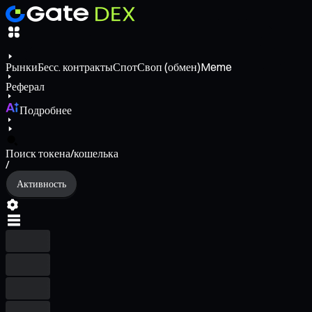
Рынки
Бесс. контракты
Спот
Своп (обмен)
Meme
Реферал
Подробнее
Поиск токена/кошелька
/
Активность