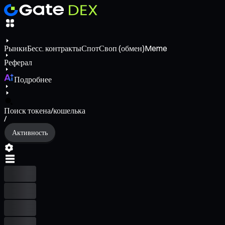
Рынки
Бесс. контракты
Спот
Своп (обмен)
Meme
Реферал
Подробнее
Поиск токена/кошелька
/
Активность