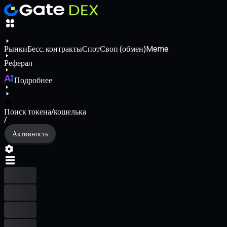
Рынки
Бесс. контракты
Спот
Своп (обмен)
Meme
Реферал
Подробнее
Поиск токена/кошелька
/
Активность