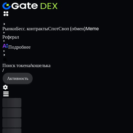
Рынки
Бесс. контракты
Спот
Своп (обмен)
Meme
Реферал
Подробнее
Поиск токена/кошелька
/
Активность