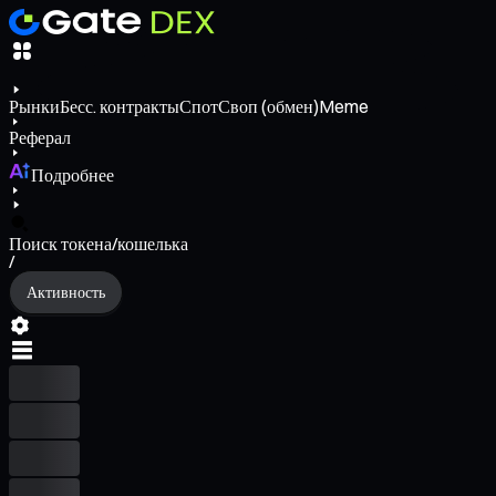
Рынки
Бесс. контракты
Спот
Своп (обмен)
Meme
Реферал
Подробнее
Поиск токена/кошелька
/
Активность