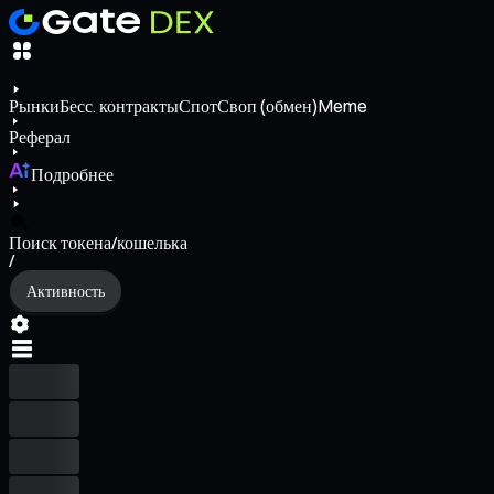
Рынки
Бесс. контракты
Спот
Своп (обмен)
Meme
Реферал
Подробнее
Поиск токена/кошелька
/
Активность