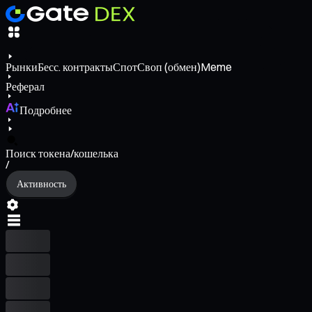
Рынки
Бесс. контракты
Спот
Своп (обмен)
Meme
Реферал
Подробнее
Поиск токена/кошелька
/
Активность