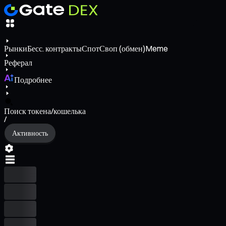
Рынки
Бесс. контракты
Спот
Своп (обмен)
Meme
Реферал
Подробнее
Поиск токена/кошелька
/
Активность