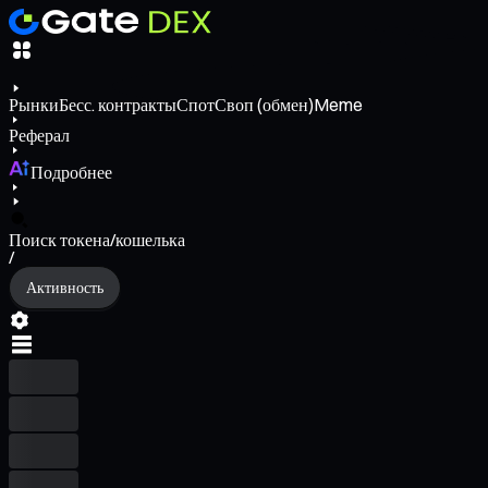
Рынки
Бесс. контракты
Спот
Своп (обмен)
Meme
Реферал
Подробнее
Поиск токена/кошелька
/
Активность