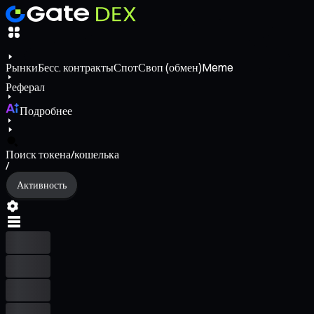
Рынки
Бесс. контракты
Спот
Своп (обмен)
Meme
Реферал
Подробнее
Поиск токена/кошелька
/
Активность