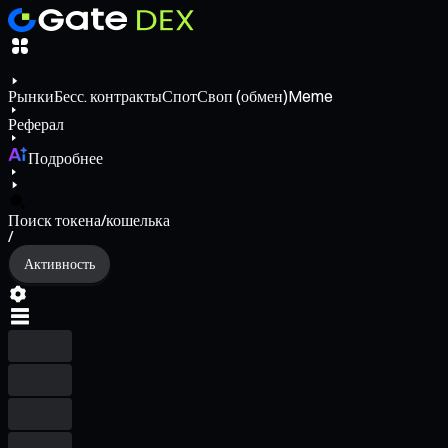
Рынки
Бесс. контракты
Спот
Своп (обмен)
Meme
Реферал
Подробнее
Поиск токена/кошелька
/
Активность