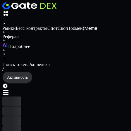
Рынки
Бесс. контракты
Спот
Своп (обмен)
Meme
Реферал
Подробнее
Поиск токена/кошелька
/
Активность