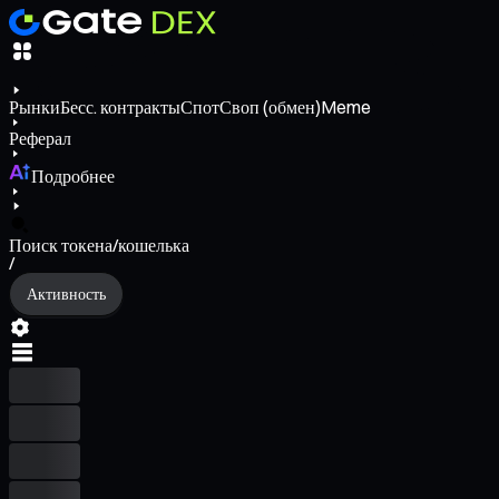
Рынки
Бесс. контракты
Спот
Своп (обмен)
Meme
Реферал
Подробнее
Поиск токена/кошелька
/
Активность