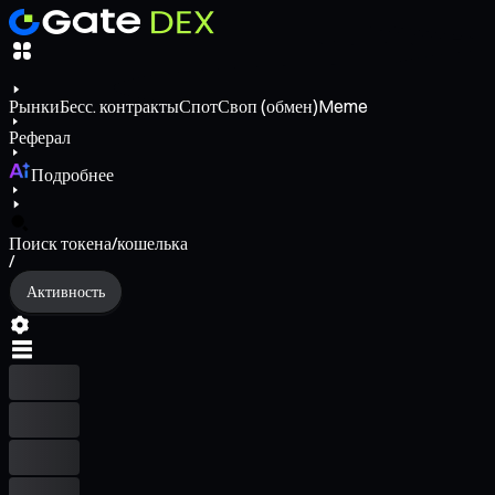
Рынки
Бесс. контракты
Спот
Своп (обмен)
Meme
Реферал
Подробнее
Поиск токена/кошелька
/
Активность