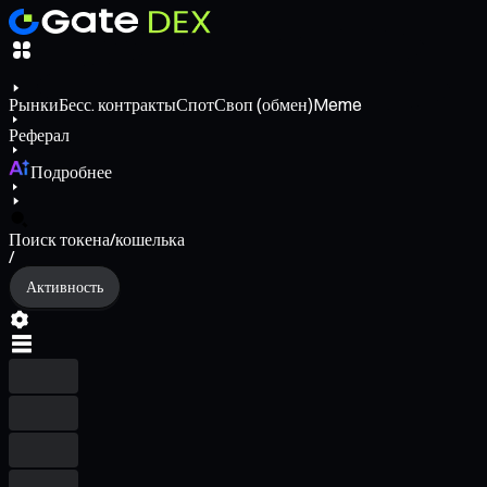
Рынки
Бесс. контракты
Спот
Своп (обмен)
Meme
Реферал
Подробнее
Поиск токена/кошелька
/
Активность