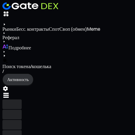
Рынки
Бесс. контракты
Спот
Своп (обмен)
Meme
Реферал
Подробнее
Поиск токена/кошелька
/
Активность