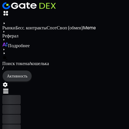
Рынки
Бесс. контракты
Спот
Своп (обмен)
Meme
Реферал
Подробнее
Поиск токена/кошелька
/
Активность