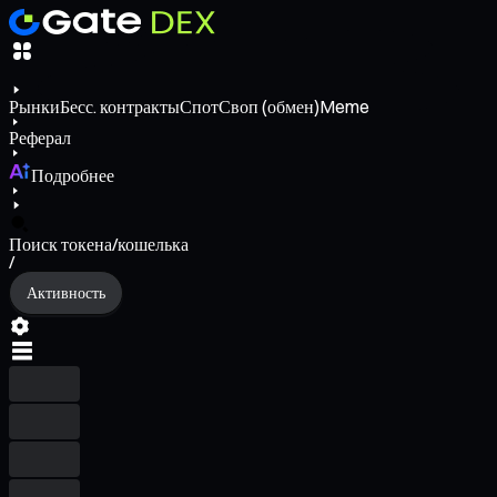
Рынки
Бесс. контракты
Спот
Своп (обмен)
Meme
Реферал
Подробнее
Поиск токена/кошелька
/
Активность