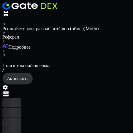
Рынки
Бесс. контракты
Спот
Своп (обмен)
Meme
Реферал
Подробнее
Поиск токена/кошелька
/
Активность