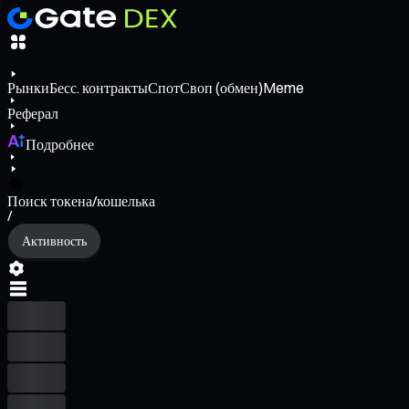
Рынки
Бесс. контракты
Спот
Своп (обмен)
Meme
Реферал
Подробнее
Поиск токена/кошелька
/
Активность