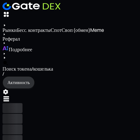
Рынки
Бесс. контракты
Спот
Своп (обмен)
Meme
Реферал
Подробнее
Поиск токена/кошелька
/
Активность