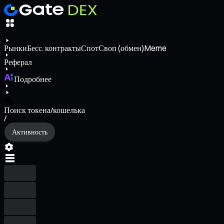
Рынки
Бесс. контракты
Спот
Своп (обмен)
Meme
Реферал
Подробнее
Поиск токена/кошелька
/
Активность