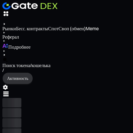
Рынки
Бесс. контракты
Спот
Своп (обмен)
Meme
Реферал
Подробнее
Поиск токена/кошелька
/
Активность