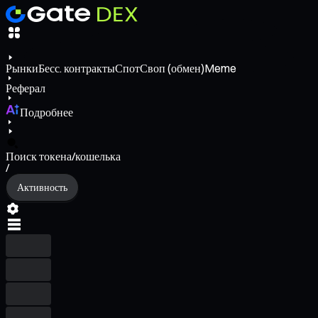
Рынки
Бесс. контракты
Спот
Своп (обмен)
Meme
Реферал
Подробнее
Поиск токена/кошелька
/
Активность