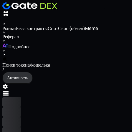
Рынки
Бесс. контракты
Спот
Своп (обмен)
Meme
Реферал
Подробнее
Поиск токена/кошелька
/
Активность